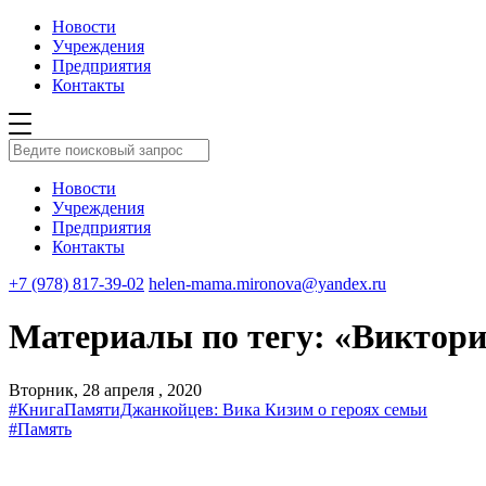
Новости
Учреждения
Предприятия
Контакты
Новости
Учреждения
Предприятия
Контакты
+7 (978) 817-39-02
helen-mama.mironova@yandex.ru
Материалы по тегу: «Виктор
Вторник, 28 апреля , 2020
#КнигаПамятиДжанкойцев: Вика Кизим о героях семьи
#Память