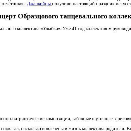
х отчётников.
Джанкойцы
получили настоящий праздник искусст
нцерт Образцового танцевального колле
ального коллектива «Улыбка». Уже 41 год коллективом руковод
енно‑патриотические композиции, забавные шуточные зарисовк
 показал, насколько вовлечены в жизнь коллектива родители. 