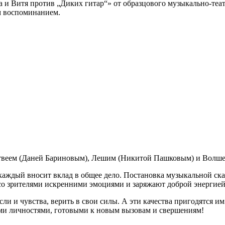
и Витя против „Диких гитар“» от образцового музыкально‑театр
м воспоминанием.
твеем (Даней Бариновым), Лешим (Никитой Пашковым) и Волше
 каждый вносит вклад в общее дело. Постановка музыкальной ск
 со зрителями искренними эмоциями и заряжают доброй энергией
ли и чувства, верить в свои силы. А эти качества пригодятся им 
и личностями, готовыми к новым вызовам и свершениям!