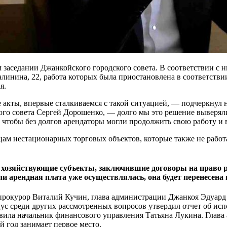
 заседании Джанкойского городского совета. В соответствии с 
Калинина, 22, работа которых была приостановлена в соответств
я.
кты, впервые сталкиваемся с такой ситуацией, — подчеркнул н
го совета Сергей Дорошенко, — долго мы это решение выверяли,
 чтобы без долгов арендаторы могли продолжить свою работу и 
цам нестационарных торговых объектов, которые также не работал
хозяйствующие субъекты, заключившие договоры на право ра
 арендная плата уже осуществлялась, она будет перенесена 
рокурор Виталий Кучин, глава администрации Джанкоя Эдуард С
ус среди других рассмотренных вопросов утвердил отчет об ис
вила начальник финансового управления Татьяна Лукина. Глава 
 год занимает первое место.