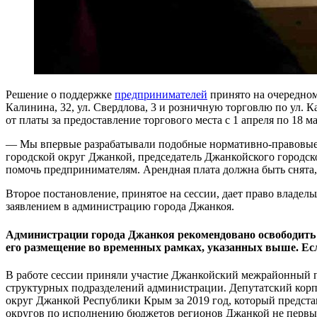
Решение о поддержке
предпринимателей
принято на очередном
Калинина, 32, ул. Свердлова, 3 и розничную торговлю по ул. 
от платы за предоставление торгового места с 1 апреля по 18 ма
— Мы впервые разрабатывали подобные нормативно-правовые а
городской округ Джанкой, председатель Джанкойского городско
помочь предпринимателям. Арендная плата должна быть снята,
Второе постановление, принятое на сессии, дает право владель
заявлением в администрацию города Джанкоя.
Администрации города Джанкоя рекомендовано освободить 
его размещение во временных рамках, указанных выше. Если
В работе сессии приняли участие Джанкойский межрайонный п
структурных подразделений администрации. Депутатский корп
округ Джанкой Республики Крым за 2019 год, который предста
округов по исполнению бюджетов регионов Джанкой не первый