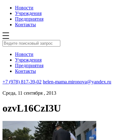
Новости
Учреждения
Предприятия
Контакты
Новости
Учреждения
Предприятия
Контакты
+7 (978) 817-39-02
helen-mama.mironova@yandex.ru
Среда, 11 сентября , 2013
ozvL16CzI3U