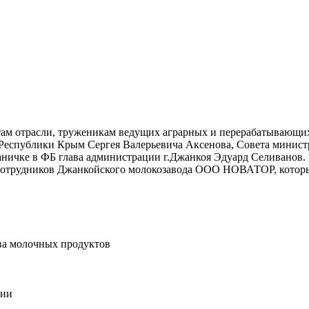
ам отрасли, труженикам ведущих аграрных и перерабатывающих
 Республики Крым Сергея Валерьевича Аксенова, Совета минист
аничке в ФБ глава администрации г.Джанкоя Эдуард Селиванов.
 сотрудников Джанкойского молокозавода ООО НОВАТОР, которые
тва молочных продуктов
ции