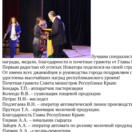
Лучшим специалист
награды, медали, благодарности и почетные грамоты от Главы
Первым радостью об успехах Новатора поделился на своей стр
От имени всех джанкойцев и руководства города поздравляем
удостоены высочайших наград республиканского уровня!
Почетная грамота Совета министров Республики Крым:
Бондарь Т.П.- аппаратчик пастеризации
Колендо В.В. – сушильщик пищевой продукции
Петрас Н.Н– маслодел
Подлегаева В.Н. – оператор автоматической линии производс
Пруткун Т.А. –приемщик молочной продукции.
Благодарность Главы Республики Крым:
Гоцман А.А. – начальник сырцеха
Зайцев А.А. – оператор автомата по розливу молочной продук
Парман А.А. –слесарь-ремонтник