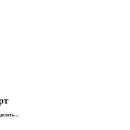
рт
о делать…