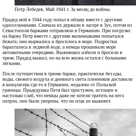
Петр Лебедев. Май 1941 г. За месяц до войны.
Прадед мой в 1944 году попал в облаву вместе с другими
односельчанами. Сначала их держали в лагере в Зуе, потом из
Севастополя баржами отправляли в Германию. При погрузке
на баржу Петр вместе с другими мальчишками попытался
бежать: они вырвались и бросились в море. Подростки
барахтались в ледяной воде, а немцы прошивали море
автоматными очередями. Выживших избили и бросили в
трюм. Прадед выжил, но на всю жизнь остался с больными
лёгкими.
После путешествия в трюме баржи, практически без еды,
воды, свежего воздуха и дневного света пленников доставили
в концлагерь где-то в Германии, недалеко от Польской
границы. Прадедушка Петя был простужен, истощен и
настолько слаб, что немцы даже не хотели тратить на него
патрон, они были уверены, что он итак не выживет.