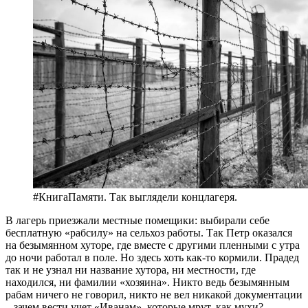
#КнигаПамяти. Так выглядели концлагеря.
В лагерь приезжали местные помещики: выбирали себе
бесплатную «рабсилу» на сельхоз работы. Так Петр оказался
на безымянном хуторе, где вместе с другими пленными с утра
до ночи работал в поле. Но здесь хоть как-то кормили. Прадед
так и не узнал ни название хутора, ни местности, где
находился, ни фамилии «хозяина». Никто ведь безымянным
рабам ничего не говорил, никто не вел никакой документации
– зачем вести учет «Иванам», которые мрут, как мухи?