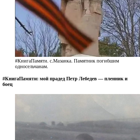
#КнигаПамяти. с.Мазанка. Памятник погибшим
односельчанам.
#КнигаПамяти: мой прадед Петр Лебедев — пленник и
боец