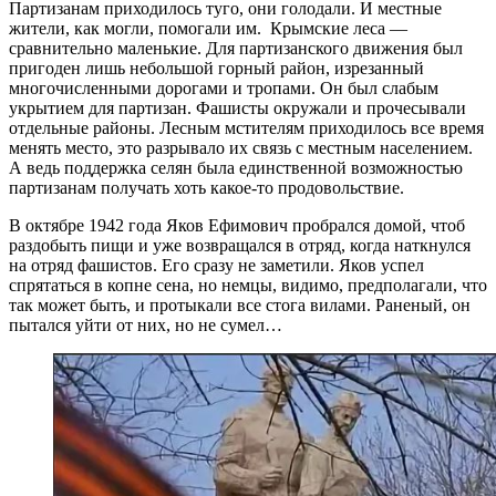
Партизанам приходилось туго, они голодали. И местные
жители, как могли, помогали им. Крымские леса —
сравнительно маленькие. Для партизанского движения был
пригоден лишь небольшой горный район, изрезанный
многочисленными дорогами и тропами. Он был слабым
укрытием для партизан. Фашисты окружали и прочесывали
отдельные районы. Лесным мстителям приходилось все время
менять место, это разрывало их связь с местным населением.
А ведь поддержка селян была единственной возможностью
партизанам получать хоть какое-то продовольствие.
В октябре 1942 года Яков Ефимович пробрался домой, чтоб
раздобыть пищи и уже возвращался в отряд, когда наткнулся
на отряд фашистов. Его сразу не заметили. Яков успел
спрятаться в копне сена, но немцы, видимо, предполагали, что
так может быть, и протыкали все стога вилами. Раненый, он
пытался уйти от них, но не сумел…