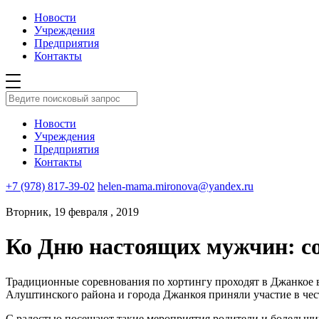
Новости
Учреждения
Предприятия
Контакты
Новости
Учреждения
Предприятия
Контакты
+7 (978) 817-39-02
helen-mama.mironova@yandex.ru
Вторник, 19 февраля , 2019
Ко Дню настоящих мужчин: со
Традиционные соревнования по хортингу проходят в Джанкое в 
Алуштинского района и города Джанкоя приняли участие в чес
С радостью посещают такие мероприятия родители и болельщи