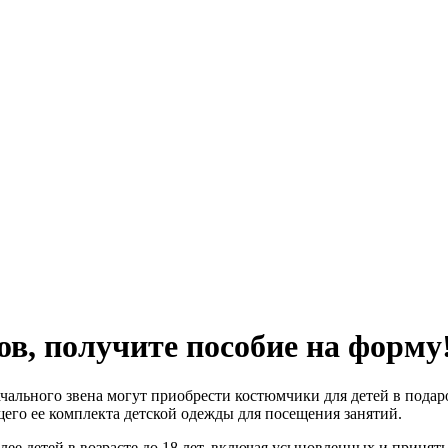
, получите пособие на форму
ального звена могут приобрести костюмчики для детей в подар
го ее комплекта детской одежды для посещения занятий.
лее детей в возрасте до 18 лет, включая усыновленных и приняты