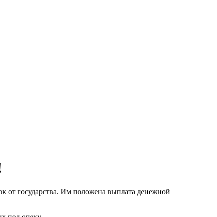
!
ок от государства. Им положена выплата денежной
х под опеку.