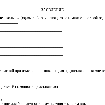
ЗАЯВЛЕНИЕ
 школьной формы либо заменяющего ее комплекта детской одеж
__________
_________________________________
___________________________________
__________________________________
ведений при изменении основания для предоставления компенс
родителей (законного представителя)________________________
а);
ждении для безналичного перечисления компенсации;