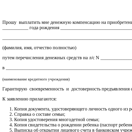
Прошу выплатить мне денежную компенсацию на приобретение
___________ года рождения ______________________________
_______________________________________________________
(фамилия, имя, отчество полностью)
путем перечисления денежных средств на л/с N ____________
в _____________________________________________________
(наименование кредитного учреждения)
Гарантирую своевременность и достоверность предъявления с
К заявлению прилагаются:
Копия документа, удостоверяющего личность одного из 
Справка о составе семьи;
Копия удостоверения многодетной семьи;
Копия свидетельства о рождении ребенка (паспорт ребенк
Выписка об открытии лицевого счета в банковском учре