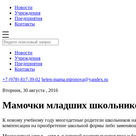
Новости
Учреждения
Предприятия
Контакты
Новости
Учреждения
Предприятия
Контакты
+7 (978) 817-39-02
helen-mama.mironova@yandex.ru
Вторник, 30 августа , 2016
Мамочки младших школьников
К новому учебному году многодетные родители школьников нач
компенсации на приобретение школьной формы либо заменяюще
Многодетная семья – семья, в которой воспитываются трое и бо