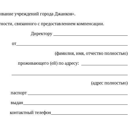
ивание учреждений города Джанкоя».
тности, связанного с предоставлением компенсации.
Директору ________________________________
от________________________________________________
(фамилия, имя, отчество полностью)
проживающего (ей) по адресу: ____________________
__________________________________________________
(адрес полностью)
паспорт ___________________________________________
выдан_____________________________________________
контактный телефон_________________________________