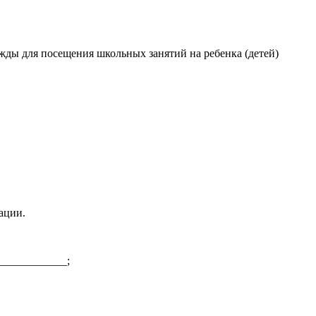
ды для посещения школьных занятий на ребенка (детей)
ации.
_____________;