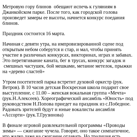
Метровую гору блинов обещают испечь к гуляниям в
Джанкойском парке. После того, как городской голова
произведет замеры ее высоты, начнется конкурс поедания
блинов.
Праздник состоится 16 марта.
Начиная с девяти утра, на импровизированной сцене под
открытым небом соберутся и стар, и мал, чтобы принять
участие в различных конкурсах, викторинах, играх и забавах.
Это перетягивание каната, бег в трусах, конкурс загадок и
смешных частушек, бой мешками, метание метелок, прыжки
на «дерево сластей»
Утром посетителей парка встретит духовой оркестр (рук.
Ветров). В 10 часов детская Воскресная школа подарит свое
выступление, с 11.00 – женская вокальная группа «Мечта»
(рук.Н.Алексеев). Хореографический ансамбль «Юность» под
руководством Н.Попова приедет на праздник из с.Победное.
Радовать зрителей будут и юные вокалисты ансамбля
«Ассорти» (рук.Т.Грузинова)
В финале игровой развлекательной программы «Проводы
зимы» — сжигание чучела. Говорят, оно такое симпатичное,
что жалко даже на сжигание отдавать. Но традиция есть