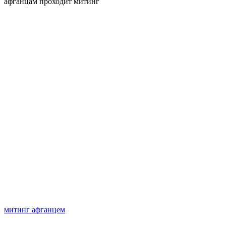
афганцам проходит митинг
митинг афганцем