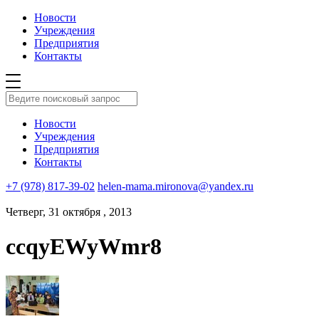
Новости
Учреждения
Предприятия
Контакты
Новости
Учреждения
Предприятия
Контакты
+7 (978) 817-39-02
helen-mama.mironova@yandex.ru
Четверг, 31 октября , 2013
ccqyEWyWmr8