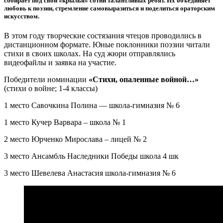
собирает под свои «крылья» сотни талантливых ребят. Их объединяет
любовь к поэзии, стремление самовыразиться и поделиться ораторским
искусством.
В этом году творческие состязания чтецов проводились в
дистанционном формате. Юные поклонники поэзии читали
стихи в своих школах. На суд жюри отправлялись
видеофайлы и заявка на участие.
Победители номинации
«Стихи, опаленные войной…»
(стихи о войне; 1-4 классы)
1 место Савочкина Полина — школа-гимназия № 6
1 место Кучер Варвара – школа № 1
2 место Юрченко Мирослава – лицей № 2
3 место Ансамбль Наследники Победы школа 4 шк
3 место Шевелева Анастасия школа-гимназия № 6