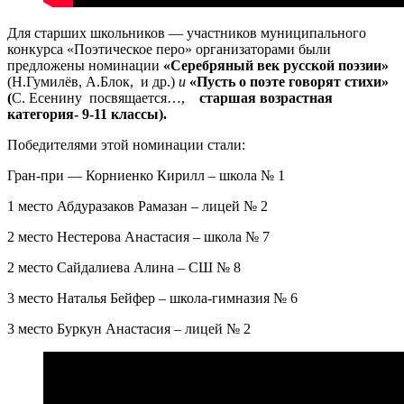
Для старших школьников — участников муниципального
конкурса «Поэтическое перо» организаторами были
предложены номинации
«Серебряный век русской поэзии»
(Н.Гумилёв, А.Блок, и др.)
и
«Пусть о поэте говорят стихи»
(
С. Есенину посвящается…,
старшая возрастная
категория- 9-11 классы).
Победителями этой номинации стали:
Гран-при — Корниенко Кирилл – школа № 1
1 место Абдуразаков Рамазан – лицей № 2
2 место Нестерова Анастасия – школа № 7
2 место Сайдалиева Алина – СШ № 8
3 место Наталья Бейфер – школа-гимназия № 6
3 место Буркун Анастасия – лицей № 2