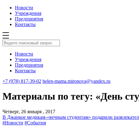
Новости
Учреждения
Предприятия
Контакты
Новости
Учреждения
Предприятия
Контакты
+7 (978) 817-39-02
helen-mama.mironova@yandex.ru
Материалы по тегу: «День ст
Четверг, 26 января , 2017
В Джанкое медикам-«вечным студентам» подарили развлекате
#Новости
#События