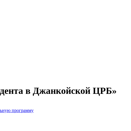
удента в Джанкойской ЦРБ»
льную программу