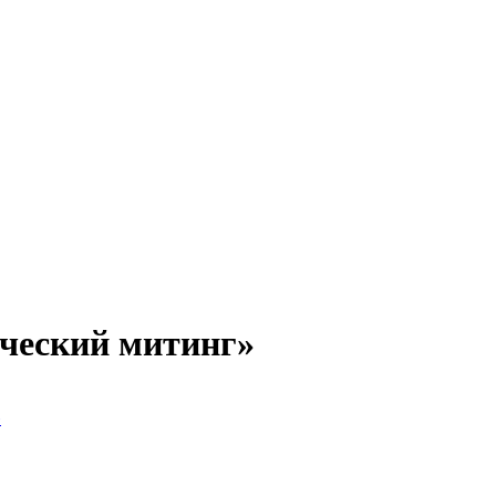
ический митинг»
»