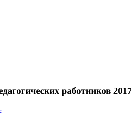
едагогических работников 201
е