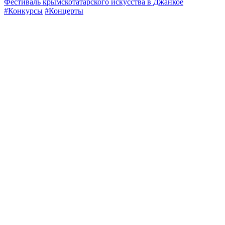
Фестиваль крымскотатарского искусства в Джанкое
#Конкурсы
#Концерты