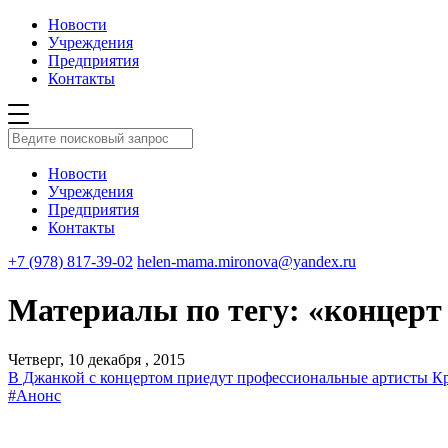
Новости
Учреждения
Предприятия
Контакты
Новости
Учреждения
Предприятия
Контакты
+7 (978) 817-39-02
helen-mama.mironova@yandex.ru
Материалы по тегу: «концерт
Четверг, 10 декабря , 2015
В Джанкой с концертом приедут профессиональные артисты К
#Анонс