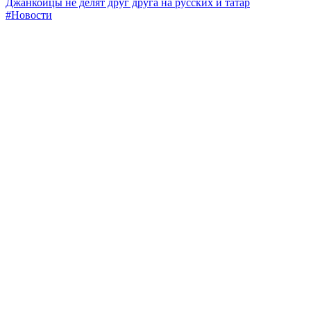
Джанкойцы не делят друг друга на русских и татар
#Новости