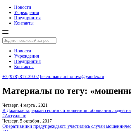
Новости
Учреждения
Предприятия
Контакты
Новости
Учреждения
Предприятия
Контакты
+7 (978) 817-39-02
helen-mama.mironova@yandex.ru
Материалы по тегу: «мошенн
Четверг, 4 марта , 2021
В Джанкое задержан серийный мошенник: оболванил людей на
#Актуально
Четверг, 5 октября , 2017
Оперативники предупреждают: участились случаи мошенничес