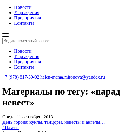
Новости
Учреждения
Предприятия
Контакты
Новости
Учреждения
Предприятия
Контакты
+7 (978) 817-39-02
helen-mama.mironova@yandex.ru
Материалы по тегу: «парад
невест»
Среда, 11 сентября , 2013
День города: куклы, танцоры, невесты и ангелы…
#Память