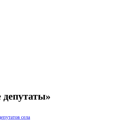
е депутаты»
епутатов села