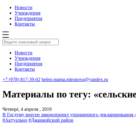
Новости
Учреждения
Предприятия
Контакты
Новости
Учреждения
Предприятия
Контакты
+7 (978) 817-39-02
helen-mama.mironova@yandex.ru
Материалы по тегу: «сельски
Четверг, 4 апреля , 2019
В Госдуму внесен законопроект упрощенного декларирования д
#Актуально
#Джанкойский район