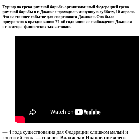
Турнир по греко-римской борьбе, организованный Федерацией греко-
римской борьбы в г. Джанкое проходил в минувшую субботу, 10 апреля.
Это настоящее событие для спортивного Джанкоя. Оно было
приурочено к празднованию 77-ой годовщины освобождения Джанкоя
от немецко-фашистских захватчиков.
— 4 года существования для Федерации слишком малый и
короткий срок, — говорит
Владислав Иванов президент