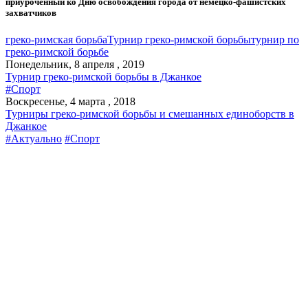
приуроченный ко Дню освобождения города от немецко-фашистских
захватчиков
греко-римская борьба
Турнир греко-римской борьбы
турнир по
греко-римской борьбе
Понедельник, 8 апреля , 2019
Турнир греко-римской борьбы в Джанкое
#Спорт
Воскресенье, 4 марта , 2018
Турниры греко-римской борьбы и смешанных единоборств в
Джанкое
#Актуально
#Спорт