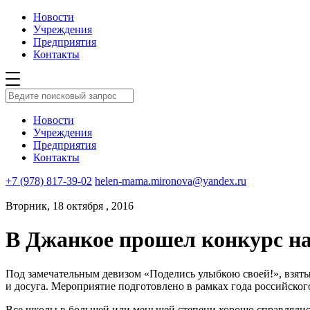
Новости
Учреждения
Предприятия
Контакты
Новости
Учреждения
Предприятия
Контакты
+7 (978) 817-39-02
helen-mama.mironova@yandex.ru
Вторник, 18 октября , 2016
В Джанкое прошел конкурс н
Под замечательным девизом «Поделись улыбкою своей!», взяты
и досуга. Мероприятие подготовлено в рамках года российског
Все школы в большей или меньшей степени хорошо справлялис