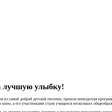
а лучшую улыбку!
м из самой доброй детской песенки, прошла конкурсная програ
о кино, а его участниками стали учащиеся нескольких общеобра
ь со своими заданиями, поэтому к последнему решающему конку