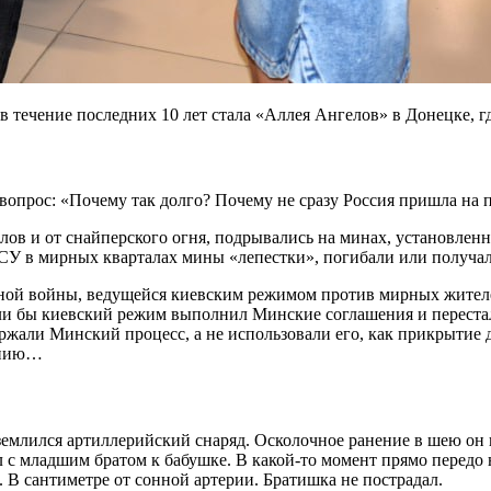
в течение последних 10 лет стала «Аллея Ангелов» в Донецке, 
вопрос: «Почему так долго? Почему не сразу Россия пришла на
елов и от снайперского огня, подрывались на минах, установле
ВСУ в мирных кварталах мины «лепестки», погибали или получа
тной войны, ведущейся киевским режимом против мирных жителей
ли бы киевский режим выполнил Минские соглашения и перестал
ддержали Минский процесс, а не использовали его, как прикрыти
шению…
емлился артиллерийский снаряд. Осколочное ранение в шею он 
л с младшим братом к бабушке. В какой-то момент прямо передо 
. В сантиметре от сонной артерии. Братишка не пострадал.