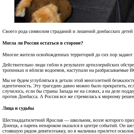
Своего рода символом страданий и лишений донбасских детей 
Могла ли Россия остаться в стороне?
Многие жители освобожденных территорий до сих пор задают 
Действительно люди гибли в результате артиллерийских обстр
тропинках и вблизи водоемов, наступали на разбрасываемые 
Мы не будем углубляться в детали этой многолетней безжалос
идентичность. Эту трагедию давно можно было прекратить, ес
случилось, если бы страны Запада не на словах, а на деле по
против Донбасса. А Россия все же стремилась к мирному ре
Лица и судьбы
Шестнадцатилетний Ярослав — школьник, возле которого приз
Донецк, а парень ненароком оказался в центре событий. Он ше
стоявшую рядом девятиэтажку, но в мальчика прилетел осколок