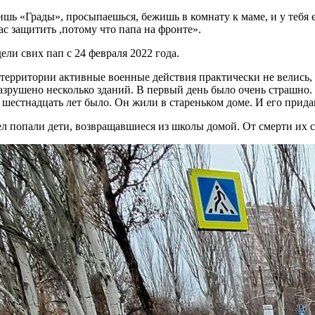
ишь «Грады», просыпаешься, бежишь в комнату к маме, и у тебя 
ас защитить ,потому что папа на фронте».
ли свих пап с 24 февраля 2022 года.
 территории активные военные действия практически не велись,
рушено несколько зданий. В первый день было очень страшно. Сн
у шестнадцать лет было. Он жили в стареньком доме. И его прида
ел попали дети, возвращавшиеся из школы домой. От смерти их с