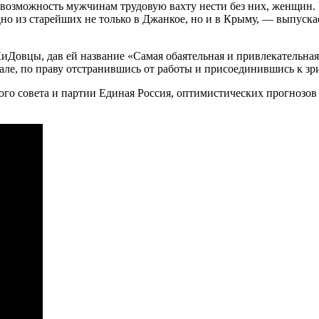
в возможность мужчинам трудовую вахту нести без них, женщин
о из старейших не только в Джанкое, но и в Крыму, — выпускае
вцы, дав ей название «Самая обаятельная и привлекательная».
але, по праву отстранившись от работы и присоединившись к зр
о совета и партии Единая Россия, оптимистических прогнозов и