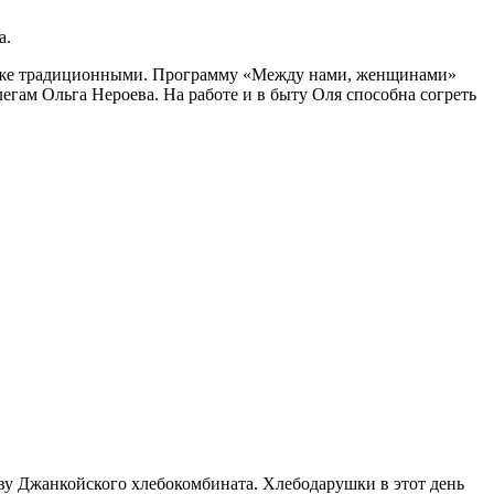
а.
иД уже традиционными. Программу «Между нами, женщинами»
егам Ольга Нероева. На работе и в быту Оля способна согреть
ву Джанкойского хлебокомбината. Хлебодарушки в этот день