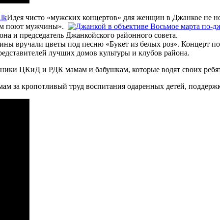
Идея чисто «мужских концертов» для женщин в Джанкое не нов
чем поют мужчины».
на и председатель Джанкойского районного совета.
ны вручали цветы под песню «Букет из белых роз». Концерт п
редставителей лучших домов культуры и клубов района.
дники ЦКиД и РДК мамам и бабушкам, которые водят своих ребя
ам за кропотливый труд воспитания одаренных детей, поддержк