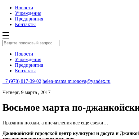
Новости
Учреждения
Предприятия
Контакты
Новости
Учреждения
Предприятия
Контакты
+7 (978) 817-39-02
helen-mama.mironova@yandex.ru
Четверг, 9 марта , 2017
Восьмое марта по-джанкойск
Праздник позади, а впечатления все еще свежи…
Джанкойский городской центр культуры и досуга и Джанко
международному женскому дню.