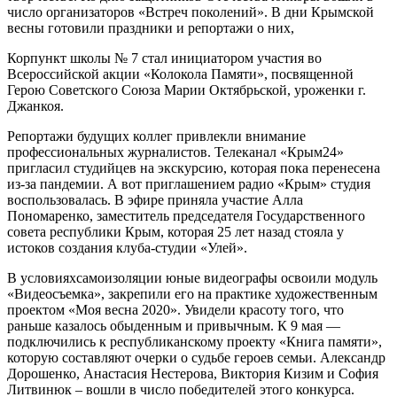
число организаторов «Встреч поколений». В дни Крымской
весны готовили праздники и репортажи о них,
Корпункт школы № 7 стал инициатором участия во
Всероссийской акции «Колокола Памяти», посвященной
Герою Советского Союза Марии Октябрьской, уроженки г.
Джанкоя.
Репортажи будущих коллег привлекли внимание
профессиональных журналистов. Телеканал «Крым24»
пригласил студийцев на экскурсию, которая пока перенесена
из-за пандемии. А вот приглашением радио «Крым» студия
воспользовалась. В эфире приняла участие Алла
Пономаренко, заместитель председателя Государственного
совета республики Крым, которая 25 лет назад стояла у
истоков создания клуба-студии «Улей».
В условияхсамоизоляции юные видеографы освоили модуль
«Видеосъемка», закрепили его на практике художественным
проектом «Моя весна 2020». Увидели красоту того, что
раньше казалось обыденным и привычным. К 9 мая —
подключились к республиканскому проекту «Книга памяти»,
которую составляют очерки о судьбе героев семьи. Александр
Дорошенко, Анастасия Нестерова, Виктория Кизим и София
Литвинюк – вошли в число победителей этого конкурса.