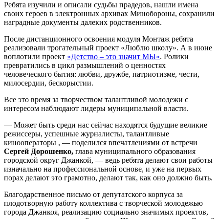
Ребята изучили и описали судьбы прадедов, нашли имена
своих героев в электронных архивах Минобороны, сохранили
наградные документы далеких родственников.
После дистанционного освоения модуля Монтаж ребята
реализовали трогательный проект «Люблю школу». А в июне
воплотили проект
«Детство – это значит МЫ»
. Ролики
превратились в цикл размышлений о ценностях
человеческого бытия: любви, дружбе, патриотизме, чести,
милосердии, бескорыстии.
Все это время за творчеством талантливой молодежи с
интересом наблюдают лидеры муниципальной власти.
— Может быть среди нас сейчас находятся будущие великие
режиссеры, успешные журналисты, талантливые
кинооператоры , — поделился впечатлениями от встречи
Сергей Дорошенко,
глава муниципального образования
городской округ Джанкой, — ведь ребята делают свои работы
изначально на профессиональной основе, и уже на первых
порах делают это грамотно, делают так, как оно должно быть.
Благодарственное письмо от депутатского корпуса за
плодотворную работу коллектива с творческой молодежью
города Джанкоя, реализацию социально значимых проектов,