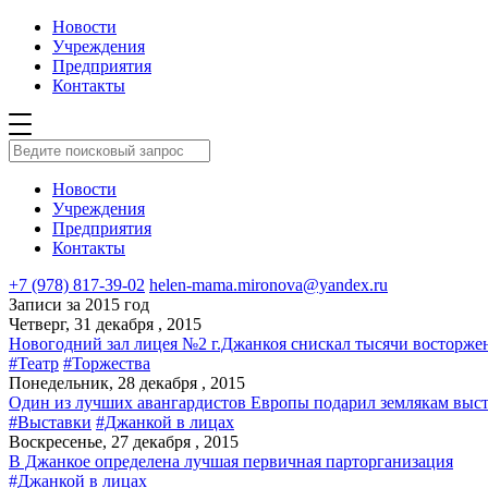
Новости
Учреждения
Предприятия
Контакты
Новости
Учреждения
Предприятия
Контакты
+7 (978) 817-39-02
helen-mama.mironova@yandex.ru
Записи за 2015 год
Четверг, 31 декабря , 2015
Новогодний зал лицея №2 г.Джанкоя снискал тысячи восторж
#Театр
#Торжества
Понедельник, 28 декабря , 2015
Один из лучших авангардистов Европы подарил землякам выст
#Выставки
#Джанкой в лицах
Воскресенье, 27 декабря , 2015
В Джанкое определена лучшая первичная парторганизация
#Джанкой в лицах