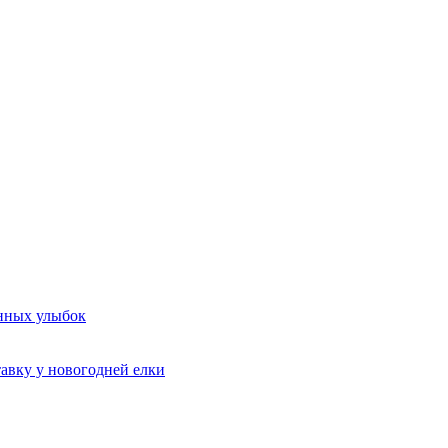
енных улыбок
авку у новогодней елки