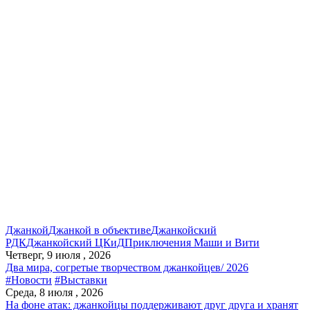
Джанкой
Джанкой в объективе
Джанкойский
РДК
Джанкойский ЦКиД
Приключения Маши и Вити
Четверг, 9 июля , 2026
Два мира, согретые творчеством джанкойцев/ 2026
#Новости
#Выставки
Среда, 8 июля , 2026
На фоне атак: джанкойцы поддерживают друг друга и хранят