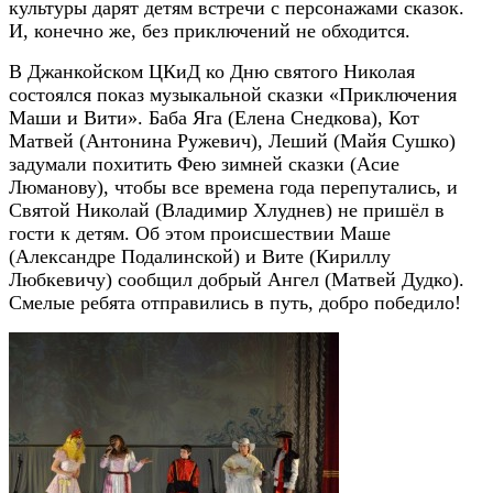
культуры дарят детям встречи с персонажами сказок.
И, конечно же, без приключений не обходится.
В Джанкойском ЦКиД ко Дню святого Николая
состоялся показ музыкальной сказки «Приключения
Маши и Вити». Баба Яга (Елена Снедкова), Кот
Матвей (Антонина Ружевич), Леший (Майя Сушко)
задумали похитить Фею зимней сказки (Асие
Люманову), чтобы все времена года перепутались, и
Святой Николай (Владимир Хлуднев) не пришёл в
гости к детям. Об этом происшествии Маше
(Александре Подалинской) и Вите (Кириллу
Любкевичу) сообщил добрый Ангел (Матвей Дудко).
Смелые ребята отправились в путь, добро победило!