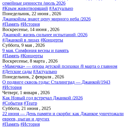
семейные ценности /июль 2026
#Крым животворящий
#Актуально
Понедельник, 22 июня , 2026
Джанкойцы знают цену мирного неба /2026
#Память
#История
Воскресенье, 14 июня , 2026
Джанкой: жизнь сильнее испытаний /2026
#Джанкой в лицах
#Концерты
Суббота, 9 мая , 2026
9 мая. Симфония весны и память
#Память
#Концерты
Воскресенье, 8 марта , 2026
«Мамочка» — опора детской психики /8 марта о главном
#Детские сады
#Актуально
Понедельник, 2 февраля , 2026
О подвиге сквозь годы: Сталинград — Джанкой/1943
#История
Четверг, 1 января , 2026
Как Новый год встречал Джанкой /2026
#События
#Театр
Суббота, 21 июня , 2025
22 июня — День памяти и скорби: как Джанкое уничтожали
евреев, цыган и других
#Память
#История