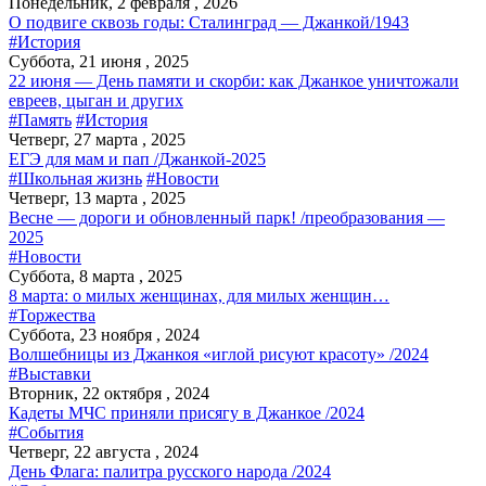
Понедельник, 2 февраля , 2026
О подвиге сквозь годы: Сталинград — Джанкой/1943
#История
Суббота, 21 июня , 2025
22 июня — День памяти и скорби: как Джанкое уничтожали
евреев, цыган и других
#Память
#История
Четверг, 27 марта , 2025
ЕГЭ для мам и пап /Джанкой-2025
#Школьная жизнь
#Новости
Четверг, 13 марта , 2025
Весне — дороги и обновленный парк! /преобразования —
2025
#Новости
Суббота, 8 марта , 2025
8 марта: о милых женщинах, для милых женщин…
#Торжества
Суббота, 23 ноября , 2024
Волшебницы из Джанкоя «иглой рисуют красоту» /2024
#Выставки
Вторник, 22 октября , 2024
Кадеты МЧС приняли присягу в Джанкое /2024
#События
Четверг, 22 августа , 2024
День Флага: палитра русского народа /2024