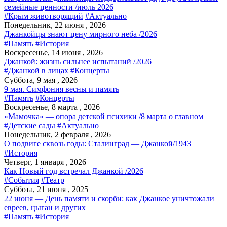
семейные ценности /июль 2026
#Крым животворящий
#Актуально
Понедельник, 22 июня , 2026
Джанкойцы знают цену мирного неба /2026
#Память
#История
Воскресенье, 14 июня , 2026
Джанкой: жизнь сильнее испытаний /2026
#Джанкой в лицах
#Концерты
Суббота, 9 мая , 2026
9 мая. Симфония весны и память
#Память
#Концерты
Воскресенье, 8 марта , 2026
«Мамочка» — опора детской психики /8 марта о главном
#Детские сады
#Актуально
Понедельник, 2 февраля , 2026
О подвиге сквозь годы: Сталинград — Джанкой/1943
#История
Четверг, 1 января , 2026
Как Новый год встречал Джанкой /2026
#События
#Театр
Суббота, 21 июня , 2025
22 июня — День памяти и скорби: как Джанкое уничтожали
евреев, цыган и других
#Память
#История