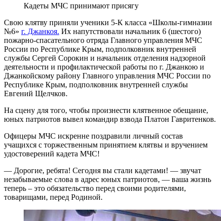
Кадеты МЧС принимают присягу
Свою клятву приняли ученики 5-К класса «Школы-гимназии
№6»
г. Джанкоя.
Их напутствовали начальник 6 (шестого)
пожарно-спасательного отряда Главного управления МЧС
России по Республике Крым, подполковник внутренней
службы Сергей Сорокин и начальник отделения надзорной
деятельности и профилактической работы по г. Джанкою и
Джанкойскому району Главного управления МЧС России по
Республике Крым, подполковник внутренней службы
Евгений Щелчков.
На сцену для того, чтобы произнести клятвенное обещание,
юных патриотов вывел командир взвода Платон Гавритенков
.
Офицеры МЧС искренне поздравили личный состав
учащихся с торжественным принятием клятвы и вручением
удостоверений кадета МЧС!
— Дорогие, ребята! Сегодня вы стали кадетами! — звучат
незабываемые слова в адрес юных патриотов, — ваша жизнь
теперь – это обязательство перед своими родителями,
товарищами, перед Родиной.