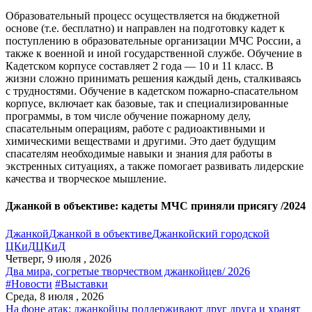
Образовательный процесс осуществляется на бюджетной
основе (т.е. бесплатно) и направлен на подготовку кадет к
поступлению в образовательные организации МЧС России, а
также к военной и иной государственной службе. Обучение в
Кадетском корпусе составляет 2 года — 10 и 11 класс. В
жизни сложно принимать решения каждый день, сталкиваясь
с трудностями. Обучение в кадетском пожарно-спасательном
корпусе, включает как базовые, так и специализированные
программы, в том числе обучение пожарному делу,
спасательным операциям, работе с радиоактивными и
химическими веществами и другими. Это дает будущим
спасателям необходимые навыки и знания для работы в
экстренных ситуациях, а также помогает развивать лидерские
качества и творческое мышление.
Джанкой в объективе: кадеты МЧС приняли присягу /2024
Джанкой
Джанкой в объективе
Джанкойский городской
ЦКиД
ЦКиД
Четверг, 9 июля , 2026
Два мира, согретые творчеством джанкойцев/ 2026
#Новости
#Выставки
Среда, 8 июля , 2026
На фоне атак: джанкойцы поддерживают друг друга и хранят