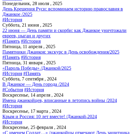
Понедельник, 28 июля , 2025
День Крещения Руси: вспоминаем историю православия в
Джанкое /2025
#История
Суббота, 21 июня , 2025
22 июня — День памяти и скорби: как Джанкое уничтожали
евреев, цыган и других
#Память
#История
Пятница, 11 апреля , 2025
Памятники Джанкоя: экскурс в День освобождения/2025
#Память
#История
Пятница, 31 января , 2025
«Пароль Победы» /Джанкой/2025
#История
#Память
Суббота, 7 сентября , 2024
В Джанкое — День города /2024
#События
#История
Воскресенье, 14 апреля , 2024
Имена джанкойцев, вписанные в летопись войны /2024
#История
Воскресенье, 17 марта , 2024
Крым и Россия: 10 лет вместе! /Джанкой-2024
#История
Воскресенье, 25 февраля , 2024
«С именем Солдат…» /джанкойцы отмечают День защитника