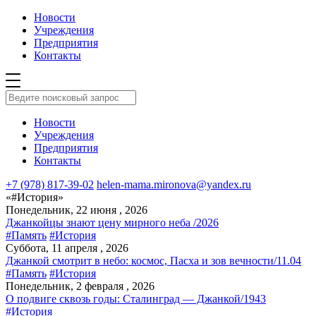
Новости
Учреждения
Предприятия
Контакты
Новости
Учреждения
Предприятия
Контакты
+7 (978) 817-39-02
helen-mama.mironova@yandex.ru
«#История»
Понедельник, 22 июня , 2026
Джанкойцы знают цену мирного неба /2026
#Память
#История
Суббота, 11 апреля , 2026
Джанкой смотрит в небо: космос, Пасха и зов вечности/11.04
#Память
#История
Понедельник, 2 февраля , 2026
О подвиге сквозь годы: Сталинград — Джанкой/1943
#История