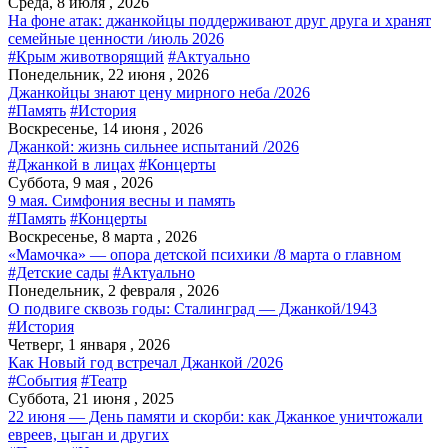
Среда, 8 июля , 2026
На фоне атак: джанкойцы поддерживают друг друга и хранят
семейные ценности /июль 2026
#Крым животворящий
#Актуально
Понедельник, 22 июня , 2026
Джанкойцы знают цену мирного неба /2026
#Память
#История
Воскресенье, 14 июня , 2026
Джанкой: жизнь сильнее испытаний /2026
#Джанкой в лицах
#Концерты
Суббота, 9 мая , 2026
9 мая. Симфония весны и память
#Память
#Концерты
Воскресенье, 8 марта , 2026
«Мамочка» — опора детской психики /8 марта о главном
#Детские сады
#Актуально
Понедельник, 2 февраля , 2026
О подвиге сквозь годы: Сталинград — Джанкой/1943
#История
Четверг, 1 января , 2026
Как Новый год встречал Джанкой /2026
#События
#Театр
Суббота, 21 июня , 2025
22 июня — День памяти и скорби: как Джанкое уничтожали
евреев, цыган и других