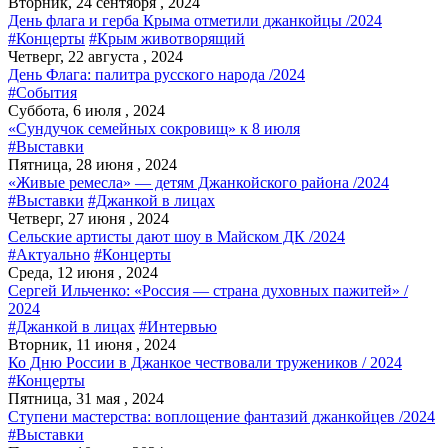
Вторник, 24 сентября , 2024
День флага и герба Крыма отметили джанкойцы /2024
#Концерты
#Крым животворящий
Четверг, 22 августа , 2024
День Флага: палитра русского народа /2024
#События
Суббота, 6 июля , 2024
«Сундучок семейных сокровищ» к 8 июля
#Выставки
Пятница, 28 июня , 2024
«Живые ремесла» — детям Джанкойского района /2024
#Выставки
#Джанкой в лицах
Четверг, 27 июня , 2024
Сельские артисты дают шоу в Майском ДК /2024
#Актуально
#Концерты
Среда, 12 июня , 2024
Сергей Ильченко: «Россия — страна духовных пажитей» /
2024
#Джанкой в лицах
#Интервью
Вторник, 11 июня , 2024
Ко Дню России в Джанкое чествовали тружеников / 2024
#Концерты
Пятница, 31 мая , 2024
Ступени мастерства: воплощение фантазий джанкойцев /2024
#Выставки