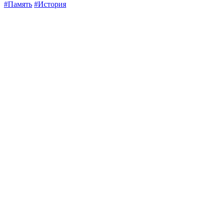
#Память
#История