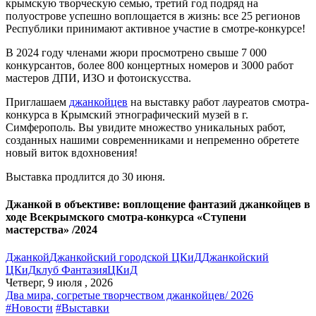
крымскую творческую семью, третий год подряд на
полуострове успешно воплощается в жизнь: все 25 регионов
Республики принимают активное участие в смотре-конкурсе!
В 2024 году членами жюри просмотрено свыше 7 000
конкурсантов, более 800 концертных номеров и 3000 работ
мастеров ДПИ, ИЗО и фотоискусства.
Приглашаем
джанкойцев
на выставку работ лауреатов смотра-
конкурса в Крымский этнографический музей в г.
Симферополь. Вы увидите множество уникальных работ,
созданных нашими современниками и непременно обретете
новый виток вдохновения!
Выставка продлится до 30 июня.
Джанкой в объективе: воплощение фантазий джанкойцев в
ходе Всекрымского смотра-конкурса «Ступени
мастерства» /2024
Джанкой
Джанкойский городской ЦКиД
Джанкойский
ЦКиД
клуб Фантазия
ЦКиД
Четверг, 9 июля , 2026
Два мира, согретые творчеством джанкойцев/ 2026
#Новости
#Выставки