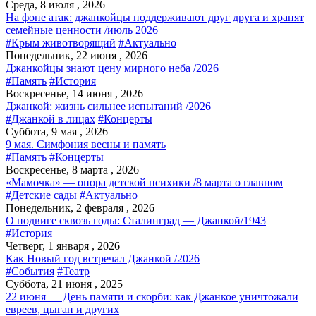
Среда, 8 июля , 2026
На фоне атак: джанкойцы поддерживают друг друга и хранят
семейные ценности /июль 2026
#Крым животворящий
#Актуально
Понедельник, 22 июня , 2026
Джанкойцы знают цену мирного неба /2026
#Память
#История
Воскресенье, 14 июня , 2026
Джанкой: жизнь сильнее испытаний /2026
#Джанкой в лицах
#Концерты
Суббота, 9 мая , 2026
9 мая. Симфония весны и память
#Память
#Концерты
Воскресенье, 8 марта , 2026
«Мамочка» — опора детской психики /8 марта о главном
#Детские сады
#Актуально
Понедельник, 2 февраля , 2026
О подвиге сквозь годы: Сталинград — Джанкой/1943
#История
Четверг, 1 января , 2026
Как Новый год встречал Джанкой /2026
#События
#Театр
Суббота, 21 июня , 2025
22 июня — День памяти и скорби: как Джанкое уничтожали
евреев, цыган и других