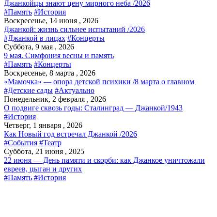
Джанкойцы знают цену мирного неба /2026
#Память
#История
Воскресенье, 14 июня , 2026
Джанкой: жизнь сильнее испытаний /2026
#Джанкой в лицах
#Концерты
Суббота, 9 мая , 2026
9 мая. Симфония весны и память
#Память
#Концерты
Воскресенье, 8 марта , 2026
«Мамочка» — опора детской психики /8 марта о главном
#Детские сады
#Актуально
Понедельник, 2 февраля , 2026
О подвиге сквозь годы: Сталинград — Джанкой/1943
#История
Четверг, 1 января , 2026
Как Новый год встречал Джанкой /2026
#События
#Театр
Суббота, 21 июня , 2025
22 июня — День памяти и скорби: как Джанкое уничтожали
евреев, цыган и других
#Память
#История