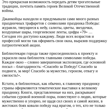
Это прекрасная возможность передать детям трогательные
традиции, почтить память героев Великой Отечественной
войны.
Джанкойцы находили и придумывали сами много разных
праздничных трафаретов с символами праздника Победы:
журавли, тянущиеся к небу, салюты, цветы, звездочки,
воздушные шары, георгиевские ленты, цифра «79» …
Сегодня это доступно каждому. Люди всех возрастов и
профессий могли так оформить свои окна, выразив поддержку
патриотической акции.
Библиотекари города также присоединились к проекту и
украсили окна библиотек главными символами победы.
Каждое окно – словно завершенная экспозиция, где основной
посыл – благодарность: «Спасибо за Победу! Спасибо за
подвиги, за мир! Спасибо за мужество, героизм, отвагу и
смелость!».
Кстати, в библиотеках, как обычно, к главному празднику
страны оформляются тематические выставки к великому
празднику. Книги, представленные на них, раскрывают
события суровой военной поры, повествуют о людях, которые
мужественно и упорно, не щадя сил своих и самой жизни, в
жестоких боях ковали победу над врагом, о тех, кто не только