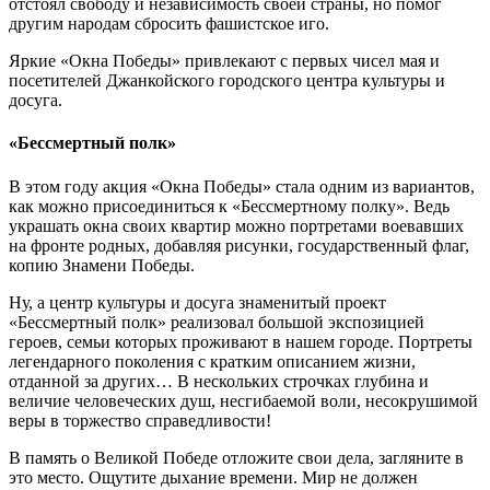
отстоял свободу и независимость своей страны, но помог
другим народам сбросить фашистское иго.
Яркие «Окна Победы» привлекают с первых чисел мая и
посетителей Джанкойского городского центра культуры и
досуга.
«Бессмертный полк»
В этом году акция «Окна Победы» стала одним из вариантов,
как можно присоединиться к «Бессмертному полку». Ведь
украшать окна своих квартир можно портретами воевавших
на фронте родных, добавляя рисунки, государственный флаг,
копию Знамени Победы.
Ну, а центр культуры и досуга знаменитый проект
«Бессмертный полк» реализовал большой экспозицией
героев, семьи которых проживают в нашем городе. Портреты
легендарного поколения с кратким описанием жизни,
отданной за других… В нескольких строчках глубина и
величие человеческих душ, несгибаемой воли, несокрушимой
веры в торжество справедливости!
В память о Великой Победе отложите свои дела, загляните в
это место. Ощутите дыхание времени. Мир не должен