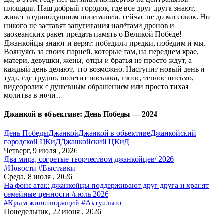
площади. Наш добрый городок, где все друг друга знают,
живет в единодушном понимании: сейчас не до массовок. Но
никого не заставят запугивания налётами дронов и
заокеанских ракет предать память о Великой Победе!
Джанкойцы знают и верят: победили предки, победим и мы.
Волнуясь за своих парней, которые там, на переднем крае,
матери, девушки, жены, отцы и братья не просто ждут, а
каждый день делают, что возможно. Наступит новый день и
туда, где трудно, полетит посылка, взнос, теплое письмо,
видеоролик с душевным обращением или просто тихая
молитва в ночи…
Джанкой в объективе: День Победы — 2024
День Победы
Джанкой
Джанкой в объективе
Джанкойский
городской ЦКиД
Джанкойский ЦКиД
Четверг, 9 июля , 2026
Два мира, согретые творчеством джанкойцев/ 2026
#Новости
#Выставки
Среда, 8 июля , 2026
На фоне атак: джанкойцы поддерживают друг друга и хранят
семейные ценности /июль 2026
#Крым животворящий
#Актуально
Понедельник, 22 июня , 2026