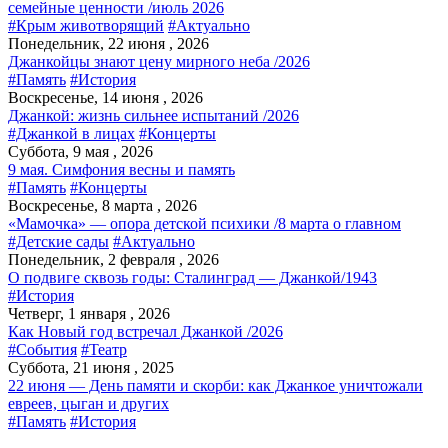
семейные ценности /июль 2026
#Крым животворящий
#Актуально
Понедельник, 22 июня , 2026
Джанкойцы знают цену мирного неба /2026
#Память
#История
Воскресенье, 14 июня , 2026
Джанкой: жизнь сильнее испытаний /2026
#Джанкой в лицах
#Концерты
Суббота, 9 мая , 2026
9 мая. Симфония весны и память
#Память
#Концерты
Воскресенье, 8 марта , 2026
«Мамочка» — опора детской психики /8 марта о главном
#Детские сады
#Актуально
Понедельник, 2 февраля , 2026
О подвиге сквозь годы: Сталинград — Джанкой/1943
#История
Четверг, 1 января , 2026
Как Новый год встречал Джанкой /2026
#События
#Театр
Суббота, 21 июня , 2025
22 июня — День памяти и скорби: как Джанкое уничтожали
евреев, цыган и других
#Память
#История