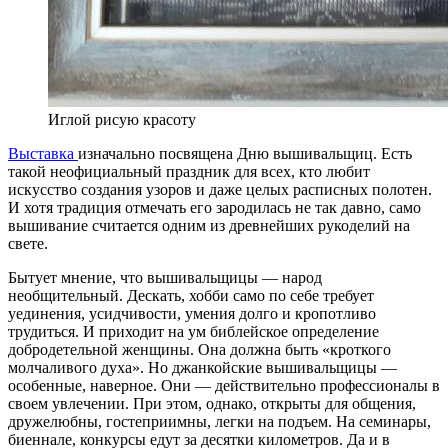
Иглой рисую красоту
Выставка
изначально посвящена Дню вышивальщиц. Есть
такой неофициальный праздник для всех, кто любит
искусство создания узоров и даже целых расписных полотен.
И хотя традиция отмечать его зародилась не так давно, само
вышивание считается одним из древнейших рукоделий на
свете.
Бытует мнение, что вышивальщицы — народ
необщительный. Дескать, хобби само по себе требует
уединения, усидчивости, умения долго и кропотливо
трудиться. И приходит на ум библейское определение
добродетельной женщины. Она должна быть «кроткого
молчаливого духа». Но джанкойские вышивальщицы —
особенные, наверное. Они — действительно профессионалы в
своем увлечении. При этом, однако, открыты для общения,
дружелюбны, гостеприимны, легки на подъем. На семинары,
биеннале, конкурсы едут за десятки километров. Да и в