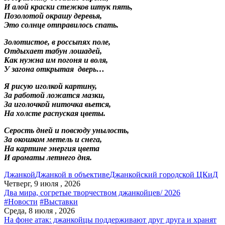
И алой краски стежков штук пять,
Позолотой окрашу деревья,
Это солнце отправилось спать.
Золотистое, в россыпях поле,
Отдыхает табун лошадей,
Как нужна им погоня и воля,
У загона открытая дверь…
Я рисую иголкой картину,
За работой ложатся мазки,
За иголочкой ниточка вьется,
На холсте распуская цветы.
Серость дней и повсюду унылость,
За окошком метель и снега,
На картине энергия цвета
И ароматы летнего дня.
Джанкой
Джанкой в объективе
Джанкойский городской ЦКиД
Четверг, 9 июля , 2026
Два мира, согретые творчеством джанкойцев/ 2026
#Новости
#Выставки
Среда, 8 июля , 2026
На фоне атак: джанкойцы поддерживают друг друга и хранят