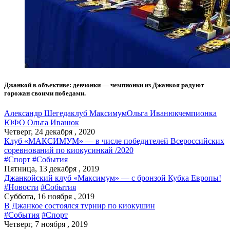
Джанкой в объективе: девчонки — чемпионки из Джанкоя радуют
горожан своими победами.
Александр Шегеда
клуб Максимум
Ольга Иванюк
чемпионка
ЮФО Ольга Иванюк
Четверг, 24 декабря , 2020
Клуб «МАКСИМУМ» — в числе победителей Всероссийских
соревнований по киокусинкай /2020
#Спорт
#События
Пятница, 13 декабря , 2019
Джанкойский клуб «Максимум» — с бронзой Кубка Европы!
#Новости
#События
Суббота, 16 ноября , 2019
В Джанкое состоялся турнир по киокушин
#События
#Спорт
Четверг, 7 ноября , 2019