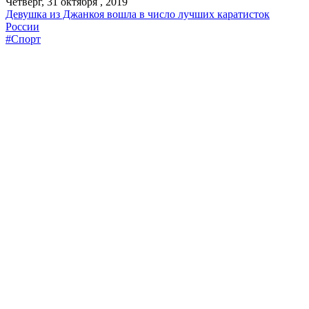
Четверг, 31 октября , 2019
Девушка из Джанкоя вошла в число лучших каратисток
России
#Спорт