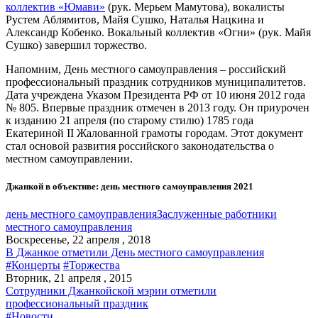
коллектив «Юмави»
(рук. Мерьем Мамутова), вокалисты
Рустем Аблямитов, Майя Сушко, Наталья Нацкина и
Александр Кобенко. Вокальный коллектив «Огни» (рук. Майя
Сушко) завершил торжество.
Напомним, День местного самоуправления – российский
профессиональный праздник сотрудников муниципалитетов.
Дата учреждена Указом Президента РФ от 10 июня 2012 года
№ 805. Впервые праздник отмечен в 2013 году. Он приурочен
к изданию 21 апреля (по старому стилю) 1785 года
Екатериной II Жалованной грамоты городам. Этот документ
стал основой развития российского законодательства о
местном самоуправлении.
Джанкой в объективе: день местного самоуправления 2021
день местного самоуправления
Заслуженные работники
местного самоуправления
Воскресенье, 22 апреля , 2018
В Джанкое отметили День местного самоуправления
#Концерты
#Торжества
Вторник, 21 апреля , 2015
Сотрудники Джанкойской мэрии отметили
профессиональный праздник
#Новости