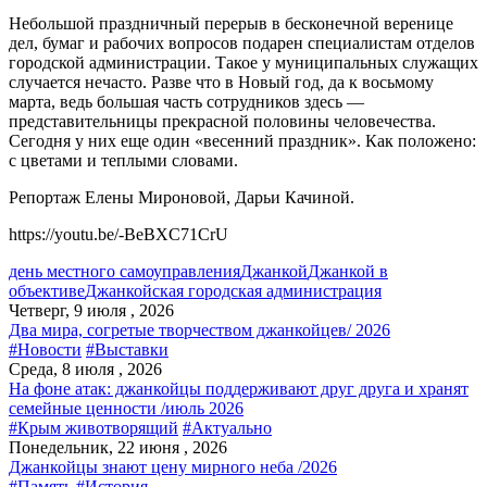
Небольшой праздничный перерыв в бесконечной веренице
дел, бумаг и рабочих вопросов подарен специалистам отделов
городской администрации. Такое у муниципальных служащих
случается нечасто. Разве что в Новый год, да к восьмому
марта, ведь большая часть сотрудников здесь —
представительницы прекрасной половины человечества.
Сегодня у них еще один «весенний праздник». Как положено:
с цветами и теплыми словами.
Репортаж Елены Мироновой, Дарьи Качиной.
https://youtu.be/-BeBXC71CrU
день местного самоуправления
Джанкой
Джанкой в
объективе
Джанкойская городская администрация
Четверг, 9 июля , 2026
Два мира, согретые творчеством джанкойцев/ 2026
#Новости
#Выставки
Среда, 8 июля , 2026
На фоне атак: джанкойцы поддерживают друг друга и хранят
семейные ценности /июль 2026
#Крым животворящий
#Актуально
Понедельник, 22 июня , 2026
Джанкойцы знают цену мирного неба /2026
#Память
#История