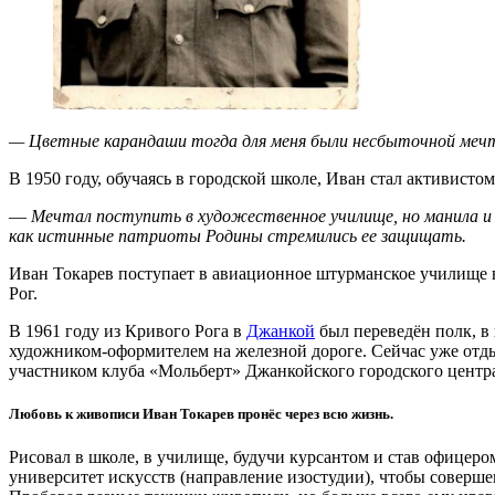
— Цветные карандаши тогда для меня были несбыточной мечт
В 1950 году, обучаясь в городской школе, Иван стал активисто
—
Мечтал поступить в художественное училище, но манила и 
как истинные патриоты Родины стремились ее защищать.
Иван Токарев поступает в авиационное штурманское училище в г
Рог.
В 1961 году из Кривого Рога в
Джанкой
был переведён полк, в 
художником-оформителем на железной дороге. Сейчас уже отдых
участником клуба «Мольберт» Джанкойского городского центра 
Любовь к живописи Иван Токарев пронёс через всю жизнь.
Рисовал в школе, в училище, будучи курсантом и став офицеро
университет искусств (направление изостудии), чтобы соверше