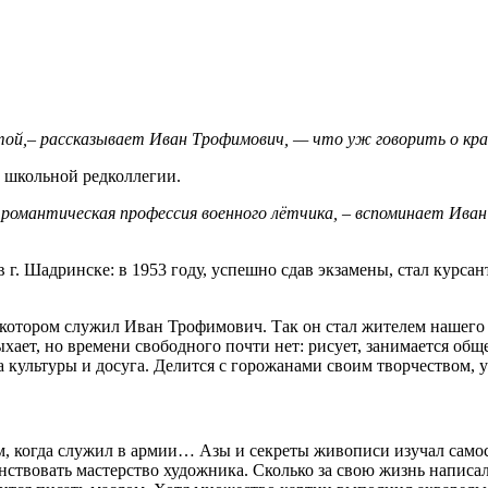
ой,– рассказывает Иван Трофимович, — что уж говорить о кра
м школьной редколлегии.
романтическая профессия военного лётчика, – вспоминает Иван 
. Шадринске: в 1953 году, успешно сдав экзамены, стал курсант
котором служил Иван Трофимович. Так он стал жителем нашего го
ает, но времени свободного почти нет: рисует, занимается обще
культуры и досуга. Делится с горожанами своим творчеством, у
м, когда служил в армии… Азы и секреты живописи изучал самос
нствовать мастерство художника. Сколько за свою жизнь написал