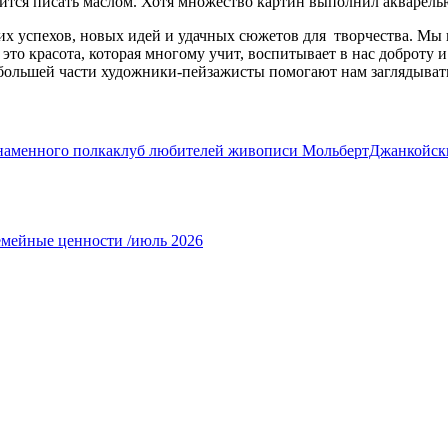
ится писать маслом. Хотя множество картин выполнил акварель
х успехов, новых идей и удачных сюжетов для творчества. Мы 
то красота, которая многому учит, воспитывает в нас доброту и
о большей части художники-пейзажисты помогают нам заглядыват
наменного полка
клуб любителей живописи МольбертДжанкойс
емейные ценности /июль 2026