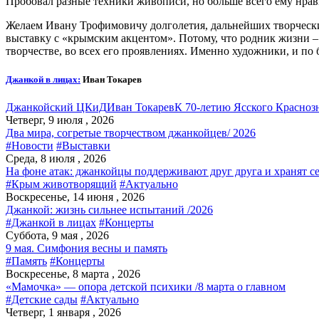
Пробовал разные техники живописи, но больше всего ему нрав
Желаем Ивану Трофимовичу долголетия, дальнейших творчески
выставку с «крымским акцентом». Потому, что родник жизни – э
творчестве, во всех его проявлениях. Именно художники, и п
Джанкой в лицах:
Иван Токарев
Джанкойский ЦКиД
Иван Токарев
К 70-летию Ясского Красноз
Четверг, 9 июля , 2026
Два мира, согретые творчеством джанкойцев/ 2026
#Новости
#Выставки
Среда, 8 июля , 2026
На фоне атак: джанкойцы поддерживают друг друга и хранят с
#Крым животворящий
#Актуально
Воскресенье, 14 июня , 2026
Джанкой: жизнь сильнее испытаний /2026
#Джанкой в лицах
#Концерты
Суббота, 9 мая , 2026
9 мая. Симфония весны и память
#Память
#Концерты
Воскресенье, 8 марта , 2026
«Мамочка» — опора детской психики /8 марта о главном
#Детские сады
#Актуально
Четверг, 1 января , 2026