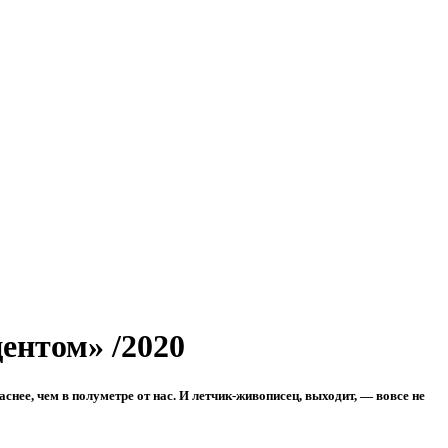
ентом» /2020
нее, чем в полуметре от нас. И летчик-живописец, выходит, — вовсе не