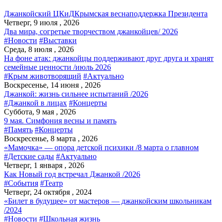
Джанкойский ЦКиД
Крымская весна
поддержка Президента
Четверг, 9 июля , 2026
Два мира, согретые творчеством джанкойцев/ 2026
#Новости
#Выставки
Среда, 8 июля , 2026
На фоне атак: джанкойцы поддерживают друг друга и хранят
семейные ценности /июль 2026
#Крым животворящий
#Актуально
Воскресенье, 14 июня , 2026
Джанкой: жизнь сильнее испытаний /2026
#Джанкой в лицах
#Концерты
Суббота, 9 мая , 2026
9 мая. Симфония весны и память
#Память
#Концерты
Воскресенье, 8 марта , 2026
«Мамочка» — опора детской психики /8 марта о главном
#Детские сады
#Актуально
Четверг, 1 января , 2026
Как Новый год встречал Джанкой /2026
#События
#Театр
Четверг, 24 октября , 2024
«Билет в будущее» от мастеров — джанкойским школьникам
/2024
#Новости
#Школьная жизнь