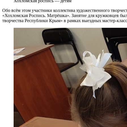
Хохломская роспись — детям
Обо всём этом участники коллектива художественного творчест
«Хохломская Роспись. Матрёшка». Занятие для кружковцев бы
творчества Республики Крым» в рамках выездных мастер-класс