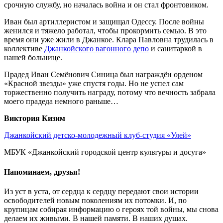
срочную службу, но началась война и он стал фронтовиком.
Иван был артиллеристом и защищал Одессу. После войны
женился и тяжело работал, чтобы прокормить семью. В это
время они уже жили в Джанкое. Клара Павловна трудилась в
коллективе
Джанкойского вагонного депо
и санитаркой в
нашей больнице.
Прадед Иван Семёнович Синица был награждён орденом
«Красной звезды» уже спустя годы. Но не успел сам
торжественно получить награду, потому что вечность забрала
моего прадеда немного раньше…
Виктория Кизим
Джанкойский детско-молодежный клуб-студия «Улей»
МБУК «Джанкойский городской центр культуры и досуга»
Напоминаем, друзья!
Из уст в уста, от сердца к сердцу передают свои истории
освободителей новым поколениям их потомки. И, по
крупицам собирая информацию о героях той войны, мы снова
делаем их живыми. В нашей памяти. В наших душах.