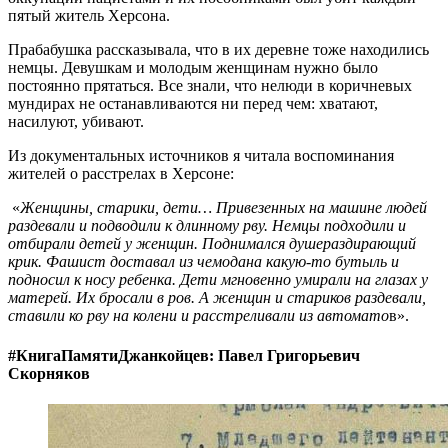
пятый житель Херсона.
Прабабушка рассказывала, что в их деревне тоже находились
немцы. Девушкам и молодым женщинам нужно было
постоянно прятаться. Все знали, что нелюди в коричневых
мундирах не останавливаются ни перед чем: хватают,
насилуют, убивают.
Из документальных источников я читала воспоминания
жителей о расстрелах в Херсоне:
«
Женщины, старики, дети… Привезенных на машине людей
раздевали и подводили к длинному рву. Немцы подходили и
отбирали детей у женщин. Поднимался душераздирающий
крик. Фашист доставал из чемодана какую-то бутыль и
подносил к носу ребенка. Дети мгновенно умирали на глазах у
матерей. Их бросали в ров. А женщин и стариков раздевали,
ставили ко рву на колени и расстреливали из автомато
в».
#КнигаПамятиДжанкойцев: Павел Григорьевич
Скорняков