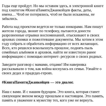
Годы еще пройдут. Но мы оставим здесь, в электронной книге
под хэштегом #КнигаПамятиДжанкойцев факты, даты,
имена… Чтоб не потерялись, чтоб не были искажены, не
забылись.
Работа над проектом ведется не только юнкорами. Нам пишут
жители города, звонят по телефону, пытаются донести
разрозненные отрывки воспоминаний, отыскивают в своих
архивах снимки и пожелтевшие документы. Мы хотим в этом
году собрать и обработать информацию от всех желающих.
Всех, кто решился всколыхнуть прошлое, поднять пыль
семейных альбомов и архивов, найти не известную ранее
информацию с помощью интернет- ресурсов о своих родных.
Заведите разговор с мамами, отцами! Им наверняка
рассказывали о том, как война коснулась их семьи. Узнайте о
своих дедах и прадедах-героях.
#КнигаПамятиДжанкойцев — это диалог.
Наш с вами. И с нашим будущим. Это книга, которая станет
связующим звеном между прошлым и настоящим. Это память,
память и уважение к мужеству тех, кого уже не вернуть.