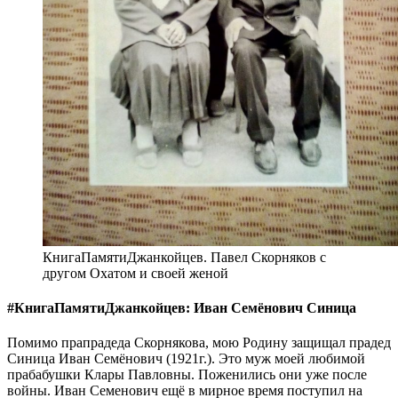
КнигаПамятиДжанкойцев. Павел Скорняков с
другом Охатом и своей женой
#КнигаПамятиДжанкойцев: Иван Семёнович Синица
Помимо прапрадеда Скорнякова, мою Родину защищал прадед
Синица Иван Семёнович (1921г.). Это муж моей любимой
прабабушки Клары Павловны. Поженились они уже после
войны. Иван Семенович ещё в мирное время поступил на