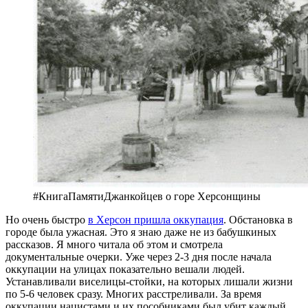
#КнигаПамятиДжанкойцев о горе Херсонщины
Но очень быстро
в Херсон пришла оккупация
. Обстановка в
городе была ужасная. Это я знаю даже не из бабушкиных
рассказов. Я много читала об этом и смотрела
документальные очерки. Уже через 2-3 дня после начала
оккупации на улицах показательно вешали людей.
Устанавливали виселицы-стойки, на которых лишали жизни
по 5-6 человек сразу. Многих расстреливали. За время
оккупации нацистами и их пособниками был убит каждый