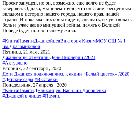
Проект запущен, но он, возможно, еще долго не будет
завершен. Однако, мы знаем точно, что он станет бесценным
вкладом в историю нашего города, нашего края, нашей
страны. И пока мы способны видеть, слышать, и чувствовать
боль и ужас давно минувшей войны, память о Великой
Победе будет по-настоящему жива.
#КнигаПамятиДжанкойцев
Виктория Кизим
МОУ СШ № 1
им.Драгомировой
Пятница, 21 мая , 2021
Джанкойцы отметили День Пионерии /2021
#Актуально
Вторник, 22 сентября , 2020
Дети Джанкоя подключились к акции «Белый цветок» /2020
#Детские сады
#Выставки
Понедельник, 27 апреля , 2020
#КнигаПамятиДжанкойцев: Василий Дорошенко
#Джанкой в лицах
#Память