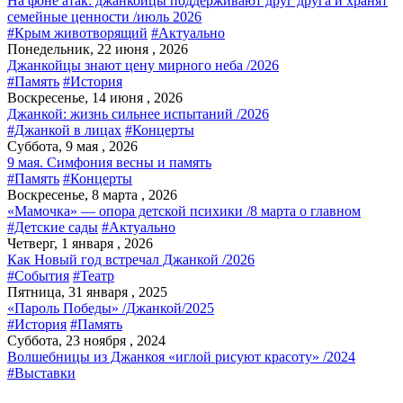
На фоне атак: джанкойцы поддерживают друг друга и хранят
семейные ценности /июль 2026
#Крым животворящий
#Актуально
Понедельник, 22 июня , 2026
Джанкойцы знают цену мирного неба /2026
#Память
#История
Воскресенье, 14 июня , 2026
Джанкой: жизнь сильнее испытаний /2026
#Джанкой в лицах
#Концерты
Суббота, 9 мая , 2026
9 мая. Симфония весны и память
#Память
#Концерты
Воскресенье, 8 марта , 2026
«Мамочка» — опора детской психики /8 марта о главном
#Детские сады
#Актуально
Четверг, 1 января , 2026
Как Новый год встречал Джанкой /2026
#События
#Театр
Пятница, 31 января , 2025
«Пароль Победы» /Джанкой/2025
#История
#Память
Суббота, 23 ноября , 2024
Волшебницы из Джанкоя «иглой рисуют красоту» /2024
#Выставки