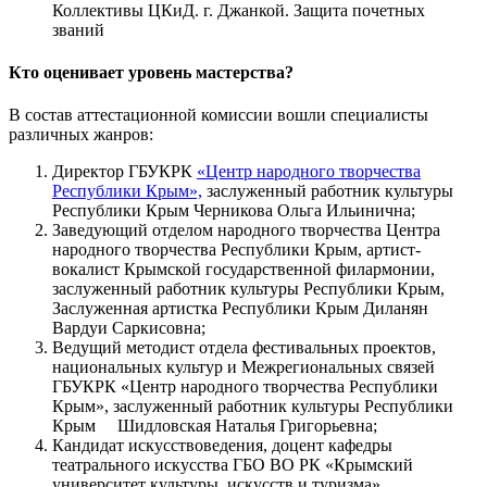
Коллективы ЦКиД. г. Джанкой. Защита почетных
званий
Кто оценивает уровень мастерства?
В состав аттестационной комиссии вошли специалисты
различных жанров:
Директор ГБУКРК
«Центр народного творчества
Республики Крым»,
заслуженный работник культуры
Республики Крым Черникова Ольга Ильинична;
Заведующий отделом народного творчества Центра
народного творчества Республики Крым, артист-
вокалист Крымской государственной филармонии,
заслуженный работник культуры Республики Крым,
Заслуженная артистка Республики Крым Диланян
Вардуи Саркисовна;
Ведущий методист отдела фестивальных проектов,
национальных культур и Межрегиональных связей
ГБУКРК «Центр народного творчества Республики
Крым», заслуженный работник культуры Республики
Крым Шидловская Наталья Григорьевна;
Кандидат искусствоведения, доцент кафедры
театрального искусства ГБО ВО РК «Крымский
университет культуры, искусств и туризма»,