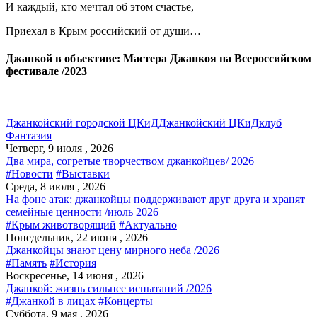
И каждый, кто мечтал об этом счастье,
Приехал в Крым российский от души…
Джанкой в объективе: Мастера Джанкоя на Всероссийском
фестивале /2023
Джанкойский городской ЦКиД
Джанкойский ЦКиД
клуб
Фантазия
Четверг, 9 июля , 2026
Два мира, согретые творчеством джанкойцев/ 2026
#Новости
#Выставки
Среда, 8 июля , 2026
На фоне атак: джанкойцы поддерживают друг друга и хранят
семейные ценности /июль 2026
#Крым животворящий
#Актуально
Понедельник, 22 июня , 2026
Джанкойцы знают цену мирного неба /2026
#Память
#История
Воскресенье, 14 июня , 2026
Джанкой: жизнь сильнее испытаний /2026
#Джанкой в лицах
#Концерты
Суббота, 9 мая , 2026