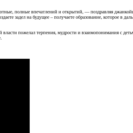
тные, полные впечатлений и открытий, — поздравляя джанкойце
даете задел на будущее – получаете образование, которое в да
 власти пожелал терпения, мудрости и взаимопонимания с деть
.