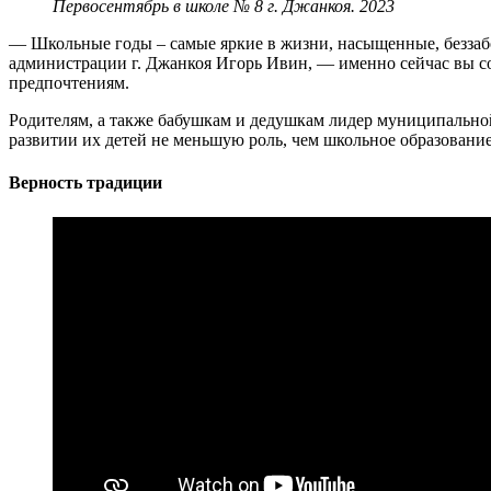
Первосентябрь в школе № 8 г. Джанкоя. 2023
— Школьные годы – самые яркие в жизни, насыщенные, беззабо
администрации г. Джанкоя Игорь Ивин, — именно сейчас вы соз
предпочтениям.
Родителям, а также бабушкам и дедушкам лидер муниципальной
развитии их детей не меньшую роль, чем школьное образование
Верность традиции