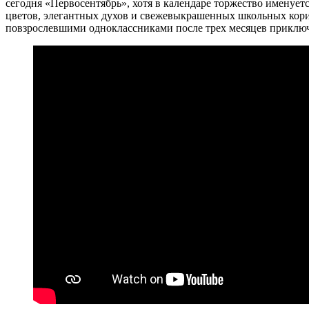
сегодня «Первосентябрь», хотя в календаре торжество именует
цветов, элегантных духов и свежевыкрашенных школьных коридо
повзрослевшими одноклассниками после трех месяцев приключе