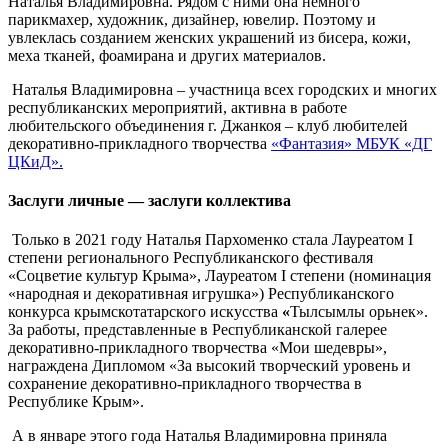
Наталья Владимировна. Рядом с ними она немного
парикмахер, художник, дизайнер, ювелир. Поэтому и
увлеклась созданием женских украшений из бисера, кожи,
меха тканей, фоамирана и других материалов.
Наталья Владимировна – участница всех городских и многих
республиканских мероприятий, активна в работе
любительского объединения г. Джанкоя – клуб любителей
декоративно-прикладного творчества
«Фантазия» МБУК «ДГ
ЦКиД».
Заслуги личные — заслуги коллектива
Только в 2021 году Наталья Пархоменко стала Лауреатом I
степени регионального Республиканского фестиваля
«Соцветие культур Крыма», Лауреатом I степени (номинация
«народная и декоративная игрушка») Республиканского
конкурса крымскотатарского искусства
«
Тылсымлы орьнек».
За работы, представленные в Республиканской галерее
декоративно-прикладного творчества «Мои шедевры»,
награждена Дипломом «За высокий творческий уровень и
сохранение декоративно-прикладного творчества в
Республике Крым».
А в январе этого года Наталья Владимировна приняла