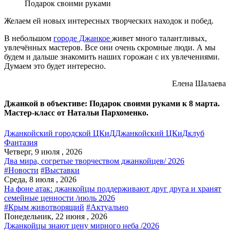
Подарок своими руками
Желаем ей новых интересных творческих находок и побед.
В небольшом
городе Джанкое
живет много талантливых,
увлечённых мастеров. Все они очень скромные люди. А мы
будем и дальше знакомить наших горожан с их увлечениями.
Думаем это будет интересно.
Елена Шалаева
Джанкой в объективе: Подарок своими руками к 8 марта.
Мастер-класс от Натальи Пархоменко.
Джанкойский городской ЦКиД
Джанкойский ЦКиД
клуб
Фантазия
Четверг, 9 июля , 2026
Два мира, согретые творчеством джанкойцев/ 2026
#Новости
#Выставки
Среда, 8 июля , 2026
На фоне атак: джанкойцы поддерживают друг друга и хранят
семейные ценности /июль 2026
#Крым животворящий
#Актуально
Понедельник, 22 июня , 2026
Джанкойцы знают цену мирного неба /2026