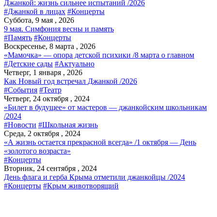
Джанкой: жизнь сильнее испытаний /2026
#Джанкой в лицах
#Концерты
Суббота, 9 мая , 2026
9 мая. Симфония весны и память
#Память
#Концерты
Воскресенье, 8 марта , 2026
«Мамочка» — опора детской психики /8 марта о главном
#Детские сады
#Актуально
Четверг, 1 января , 2026
Как Новый год встречал Джанкой /2026
#События
#Театр
Четверг, 24 октября , 2024
«Билет в будущее» от мастеров — джанкойским школьникам
/2024
#Новости
#Школьная жизнь
Среда, 2 октября , 2024
«А жизнь остается прекрасной всегда» /1 октября — День
«золотого возраста»
#Концерты
Вторник, 24 сентября , 2024
День флага и герба Крыма отметили джанкойцы /2024
#Концерты
#Крым животворящий